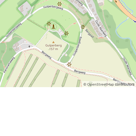
©
contributors
OpenStreetMap