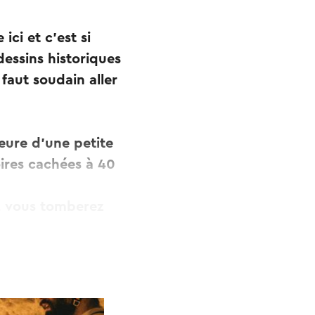
ci et c'est si
dessins historiques
faut soudain aller
heure d'une petite
oires cachées à 40
s, vous tomberez
 grands que vous