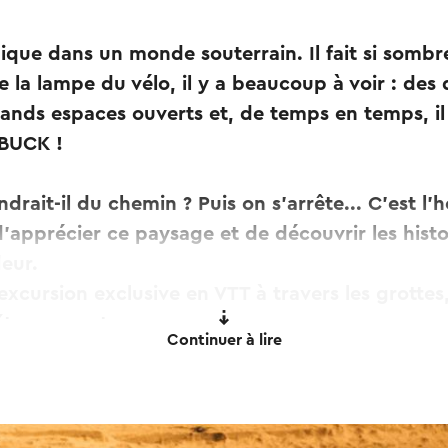
que dans un monde souterrain. Il fait si sombre i
e la lampe du vélo, il y a beaucoup à voir : des 
rands espaces ouverts et, de temps en temps, il 
.. BUCK !
drait-il du chemin ? Puis on s'arrête... C'est l'
'apprécier ce paysage et de découvrir les hist
deur.
excursion exclusive en VTT à travers les grotte
étonnement.
Continuer à lire
rottes est une expérience unique pour petits et
ublier !