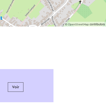
©
contributors
OpenStreetMap
Voir