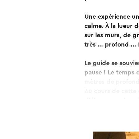
Une expérience uni
calme. À la lueur d
sur les murs, de g
très ... profond .
Le guide se souvien
pause ! Le temps d
mètres de profon
Au cours de cette 
d'étonnement en 
Le vélo dans les g
n'êtes pas prêt d'o