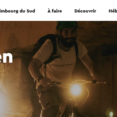
Limbourg du Sud
À faire
Découvrir
Héb
en