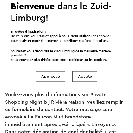
Bienvenue
dans le Zuid-
Limburg!
En quête d’inspiration ?
Heureux que vous fassiez appel à nous. Nous utilisons des cookies
pour analyser notre site Internet et améliorer ses fonctionnalités.
Informations et réserver
Souhaitez-vous découvrir le Zuid-Limburg de la meilleure manière
possible ?
Vous trouverez plus d’infos dans notre politique sur les
cookies
.
Approuvé
Adapté
Posez votre question à Le Faucon Multibrandstore
Voulez-vous plus d’informations sur Private
Shopping Night bij Rivièra Maison, veuillez remplir
ce formulaire de contact. Votre message sera
envoyé à Le Faucon Multibrandstore
immédiatement après avoir cliqué « Envoyer ».
Dans notre déclaration de confidentialité, il est