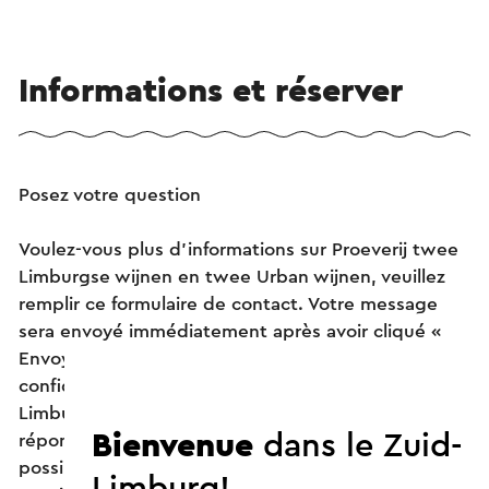
Informations et réserver
Posez votre question
Voulez-vous plus d’informations sur Proeverij twee
Limburgse wijnen en twee Urban wijnen, veuillez
remplir ce formulaire de contact. Votre message
sera envoyé immédiatement après avoir cliqué «
Envoyer ». Dans notre déclaration de
confidentialité, il est décrit comment Visit Zuid-
Limburg traite vos données personnelles. Pour
Bienvenue
dans le Zuid-
répondre à votre question de la meilleure façon
possible, merci de fournir le plus d’informations
Limburg!