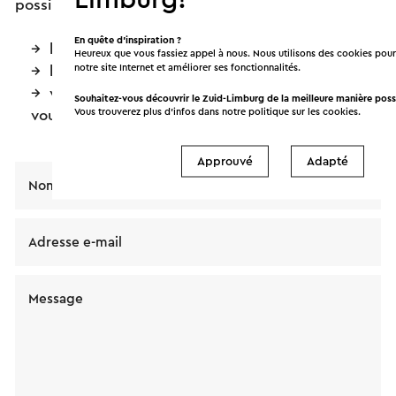
possible dans le formulaire de contact. Pensez à :
En quête d’inspiration ?
la date que vous avez en tête
Heureux que vous fassiez appel à nous. Nous utilisons des cookies pour
notre site Internet et améliorer ses fonctionnalités.
le nombre (expecté) de personnes
votre numéro de téléphone pour qu’on puisse
Souhaitez-vous découvrir le Zuid-Limburg de la meilleure manière poss
Vous trouverez plus d’infos dans notre politique sur les
cookies
.
vous contacter par téléphone
Approuvé
Adapté
Nom
Adresse e-mail
Message