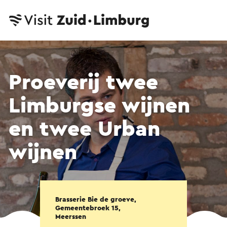
Proeverij twee
Limburgse wijnen
en twee Urban
wijnen
Brasserie Bie de groeve,
Gemeentebroek 15,
Meerssen