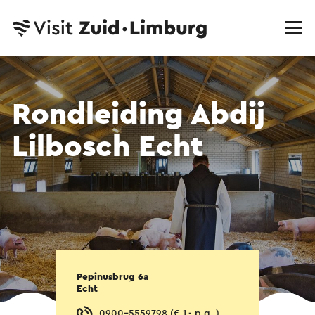
Rondleiding Abdij
Lilbosch Echt
Pepinusbrug 6a
Echt
0900-5559798 (€ 1,- p.g. )