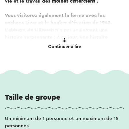
vie et le travail des
moines cisterciens
.
Vous visiterez également la ferme avec les
cochons Livar et le bunker d'évasion de 1942.
L'abbaye de Lilbosch
n'a pas seulement une
histoire surprenante ; À ce jour, une histoire
particulière s'y déroule.
Continuer à lire
Ce texte a été traduit automatiquement à l'aide d'un service
de traduction en ligne.
Taille de groupe
Un minimum de 1 personne et un maximum de 15
personnes