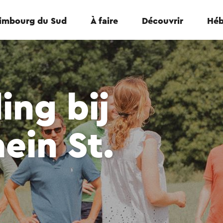
Limbourg du Sud
À faire
Découvrir
Héb
ing bij
ein St.