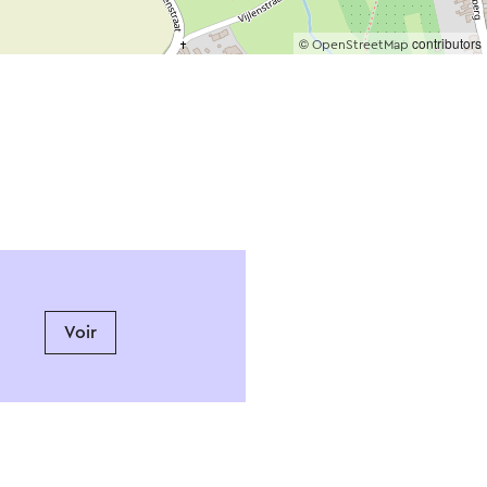
©
contributors
OpenStreetMap
Voir