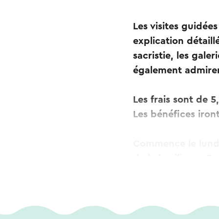
Les visites guidée
explication détaill
sacristie, les gale
également admirer
Les frais sont de 
Les bénéfices iront
Commence le lundi 
de la basilique, O
Pour des visites g
merci de nous cont
E-mail : visite gui
Ou 046 – 4515141 