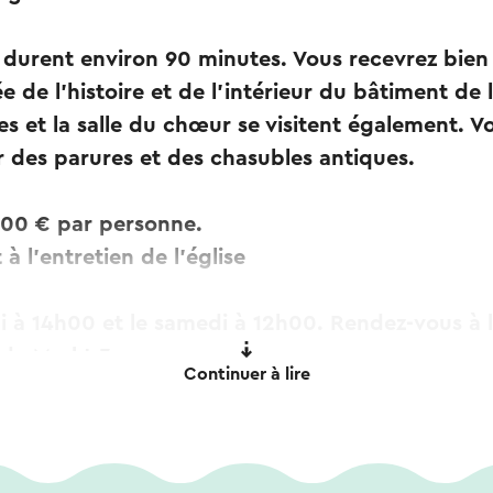
s durent environ 90 minutes. Vous recevrez bien
ée de l'histoire et de l'intérieur du bâtiment de l
ries et la salle du chœur se visitent également. 
 des parures et des chasubles antiques.
5,00 € par personne.
 à l'entretien de l'église
à 14h00 et le samedi à 12h00. Rendez-vous à l
ude Markt 3.
Continuer à lire
uidées sur demande à une date/heure souhaitée 
acter à l'adresse mail ou au numéro de téléph
dée.basilica@rk-kerken-sittard.nl.
(ouvert du mardi au vendredi de 09h30 à 12h00