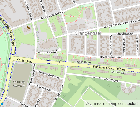
©
contributors
OpenStreetMap