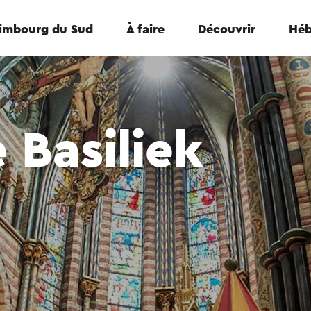
Limbourg du Sud
À faire
Découvrir
Héb
 Basiliek