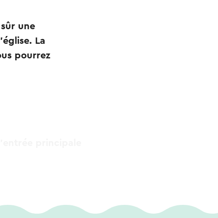
 sûr une
'église. La
Vous pourrez
'entrée principale
(si possible),
one ci-dessous.
)