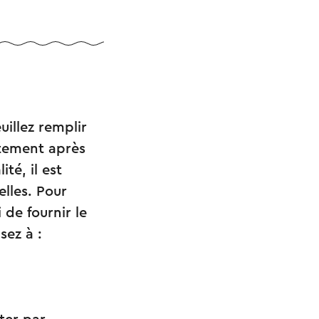
uillez remplir
tement après
té, il est
lles. Pour
 de fournir le
sez à :