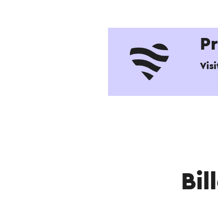
P
Vis
Bil