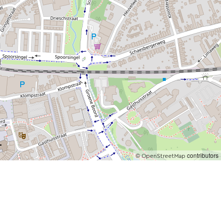
©
contributors
OpenStreetMap