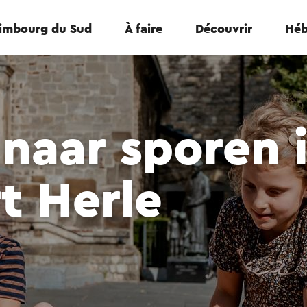
Limbourg du Sud
À faire
Découvrir
Héb
naar sporen 
t Herle