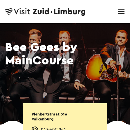
Bee Gees by
MainCourse
Plenkertstraat 51A
Valkenburg
043-6015044