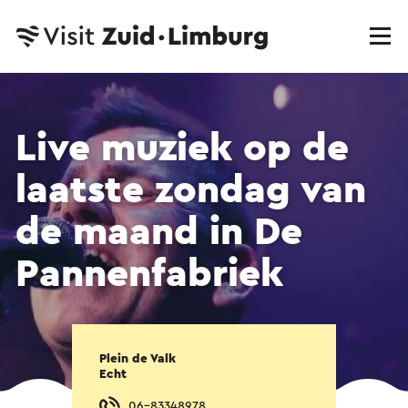
Live muziek op de
laatste zondag van
de maand in De
Pannenfabriek
Plein de Valk
Echt
06-83348978