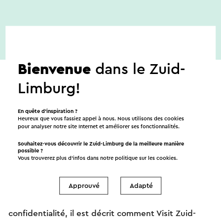
Bienvenue
dans le Zuid-
Limburg!
En quête d’inspiration ?
Envoyez un mail
Heureux que vous fassiez appel à nous. Nous utilisons des cookies
pour analyser notre site Internet et améliorer ses fonctionnalités.
Souhaitez-vous découvrir le Zuid-Limburg de la meilleure manière
possible ?
Vous trouverez plus d’infos dans notre politique sur les
cookies
.
Envoyez un mail à Live muziek op de laatste
zondag van de maand in De Pannenfabriek. Votre
Approuvé
Adapté
message sera envoyé immédiatement après avoir
cliqué « Envoyer ». Dans notre déclaration de
confidentialité, il est décrit comment Visit Zuid-