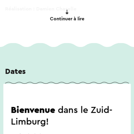
Réalisation : Damien Chazelle
Acteurs : Emma Stone, Ryan Gosling et John
Continuer à lire
Legend
Ouverture des portes : 18h30
Début : 19h00
Sous-titré
Âge : Tous publics
Durée : 128 minutes
Dates
21/08/2026
Bienvenue
dans le Zuid-
Limburg!