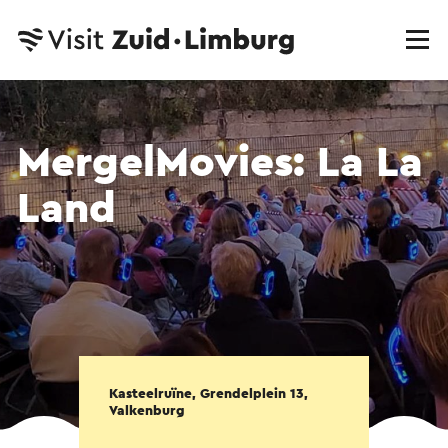
MergelMovies: La La
Land
Kasteelruïne, Grendelplein 13,
Valkenburg