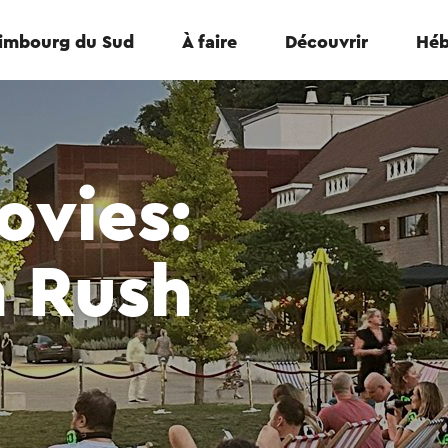
Limbourg du Sud
À faire
Découvrir
Héb
ovies:
 Rush