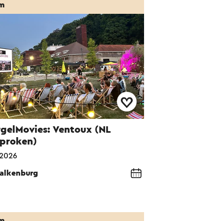
lm
gelMovies: Ventoux (NL
proken)
-2026
alkenburg
lm