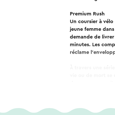
Premium Rush
Un coursier à vélo
jeune femme dans u
demande de livrer
minutes. Les compl
réclame l’envelopp
À travers une série
vie ou de mort se d
dans une poursuite
après que le cour
insignifiant de l’e
Réalisation : Davi