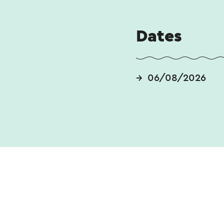
Acteurs : Joseph 
Dates
Ouverture des por
Début : 21h15
Sous-titré
06/08/2026
Âge : 12+
Durée : 91 minutes