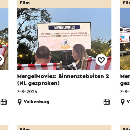
Film
Fi
MergelMovies: Binnenstebuiten 2
Mer
(NL gesproken)
ges
7-8-2026
7-8
Valkenburg
V
Film
Fi