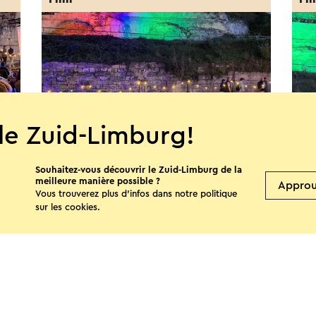
le Zuid-Limburg!
Souhaitez-vous découvrir le Zuid-Limburg de la
MergelMovies: First Knight
Mer
meilleure manière possible ?
Appro
(NL
Vous trouverez plus d’infos dans notre politique
21-8-2026
sur les
cookies
.
22-
Valkenburg
V