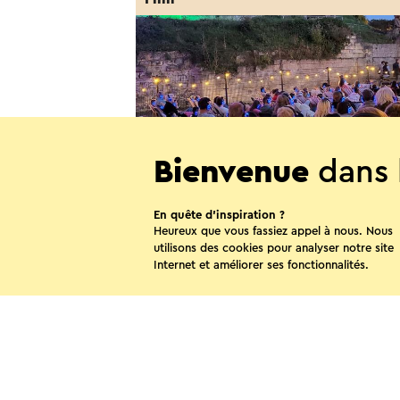
Bienvenue
dans 
En quête d’inspiration ?
MergelMovies: La La Land
Heureux que vous fassiez appel à nous. Nous
utilisons des cookies pour analyser notre site
21-8-2026
Internet et améliorer ses fonctionnalités.
Valkenburg