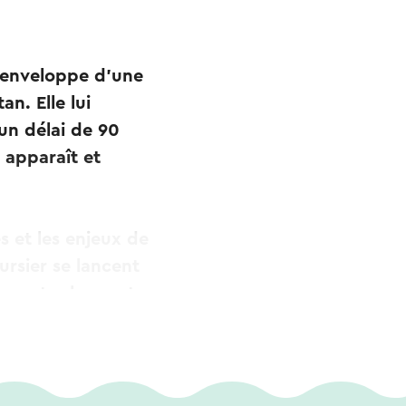
e enveloppe d’une
n. Elle lui
un délai de 90
 apparaît et
s et les enjeux de
ursier se lancent
e contre la montre
remment