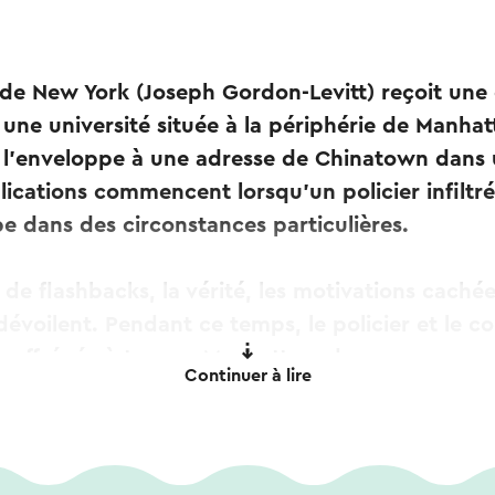
 de New York (Joseph Gordon-Levitt) reçoit un
ne université située à la périphérie de Manhatta
 l’enveloppe à une adresse de Chinatown dans 
ications commencent lorsqu’un policier infiltré
e dans des circonstances particulières.
 de flashbacks, la vérité, les motivations cachée
évoilent. Pendant ce temps, le policier et le co
 effrénée à travers Manhattan, dans une cours
Continuer à lire
sier découvre la valeur réelle du contenu appa
nveloppe.
d Koepp