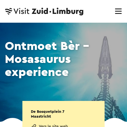
Ontmoet Bèr –
Mosasaurus
experience
De Bosquetplein 7
Maastricht
Vers le site web