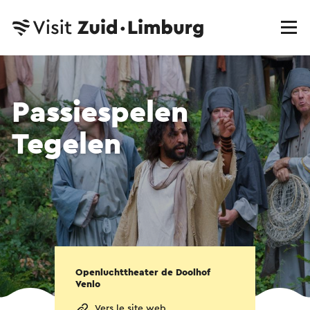
Passiespelen
Tegelen
Openluchttheater de Doolhof
Venlo
Vers le site web