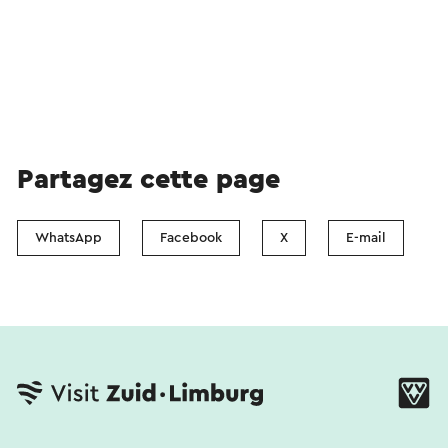
Cauberg Classic n’est pas une compétition, mais
une ode au cyclisme dans le Zuid-Limburg.
Une journée où la liberté de choix, le plaisir de
rouler ensemble et la découverte de routes
emblématiques se rejoignent, avec le Cauberg
comme point central incontesté de l’histoire.
Partagez cette page
WhatsApp
Facebook
X
E-mail