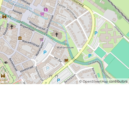
©
contributors
OpenStreetMap