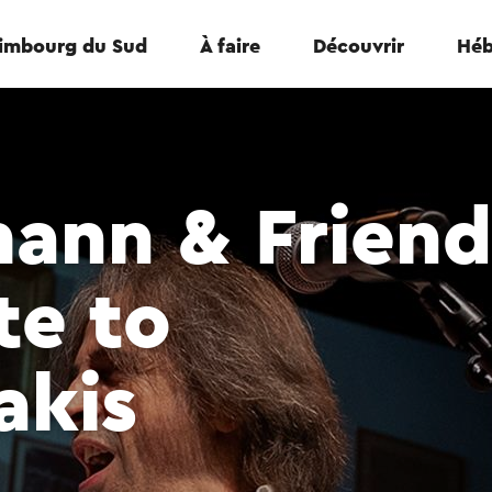
Limbourg du Sud
À faire
Découvrir
Héb
ann & Friend
te to
akis