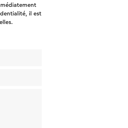
immédiatement
ntialité, il est
lles.