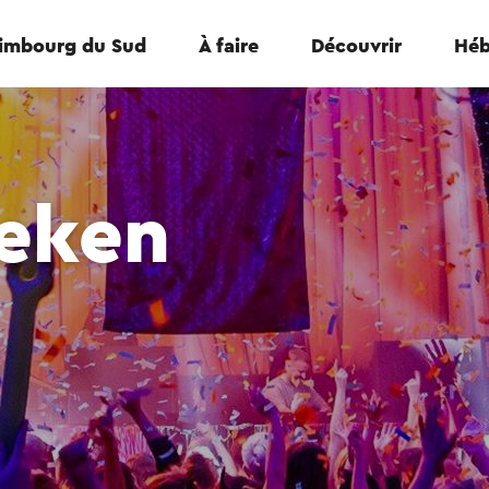
Limbourg du Sud
À faire
Découvrir
Héb
ieken