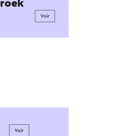
broek
Voir
Voir