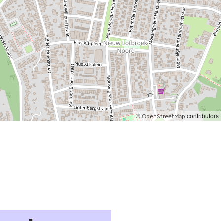
©
contributors
OpenStreetMap