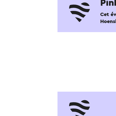
Pin
Cet év
Hoens