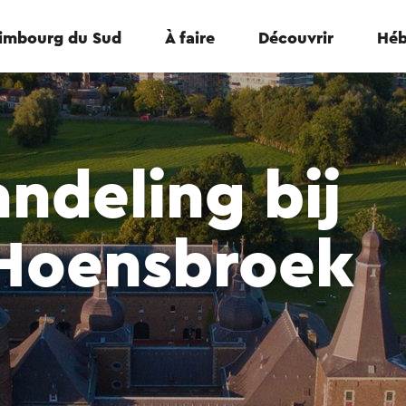
Limbourg du Sud
À faire
Découvrir
Héb
ndeling bij
 Hoensbroek