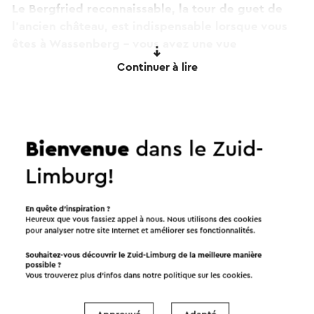
Le Bergfried reconnaissable, la tour de guet de
l'ancien château, est indispensable lorsque vous
êtes à Wassenberg - vous avez une vue
enchanteresse sur le centre historique.
Continuer à lire
L'église de pèlerinage de l'Assomption Sainte-
Marie est également indispensable, une basilique
à piliers avec deux nefs latérales, qui a été
Bienvenue
dans le Zuid-
construite vers 1196 comme église de monastère
pour les religieuses cisterciennes.
Limburg!
Après le départ des religieuses, l'église se
En quête d’inspiration ?
développe de plus en plus comme lieu de
Heureux que vous fassiez appel à nous. Nous utilisons des cookies
pour analyser notre site Internet et améliorer ses fonctionnalités.
pèlerinage. Dans l'église se trouvent la statue de
grâce d'une vierge gothique primitive de 1350,
Souhaitez-vous découvrir le Zuid-Limburg de la meilleure manière
possible ?
une remarquable chaire et un magnifique crucifix.
Vous trouverez plus d’infos dans notre politique sur les
cookies
.
L'église de pèlerinage est l'un des joyaux religieux