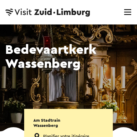
Bedevaartkerk
Wassenberg
Am Stadtrain
Wassenberg
Planifier votre itinéraire