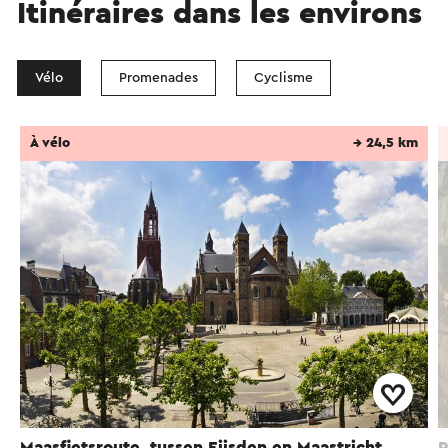
Itinéraires dans les environs
Vélo
Promenades
Cyclisme
À vélo
→ 24,5 km
Maasfietsroute, tussen Eijsden en Maastricht
R