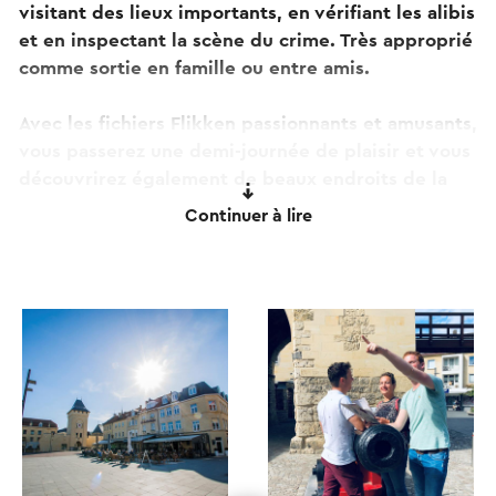
visitant des lieux importants, en vérifiant les alibis
et en inspectant la scène du crime. Très approprié
comme sortie en famille ou entre amis.
Avec les fichiers Flikken passionnants et amusants,
vous passerez une demi-journée de plaisir et vous
découvrirez également de beaux endroits de la
ville. Vous pouvez jouer à cette visite de
Continuer à lire
découverte de la ville sans être accompagné et
vous pouvez toujours jouer.
Achetez le jeu en ligne (citygoose.nl) ou
directement dans les magasins Visit Zuid-Limburg.
Les jeux CityGoose peuvent également être joués
à Maastricht, Den Bosch, Utrecht, La Haye,
Deventer, Rotterdam, Leiden, Haarlem, Hasselt et
Anvers.
Ce texte a été traduit automatiquement à l'aide d'un service