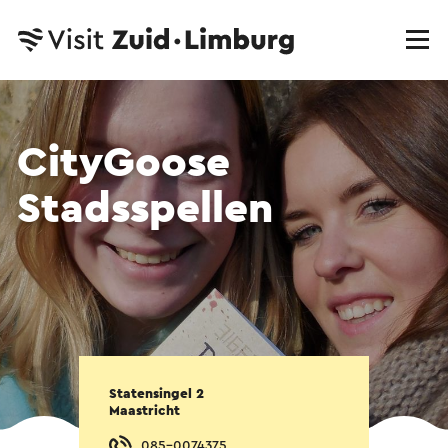
CityGoose
Stadsspellen
Statensingel 2
Maastricht
085-0074375