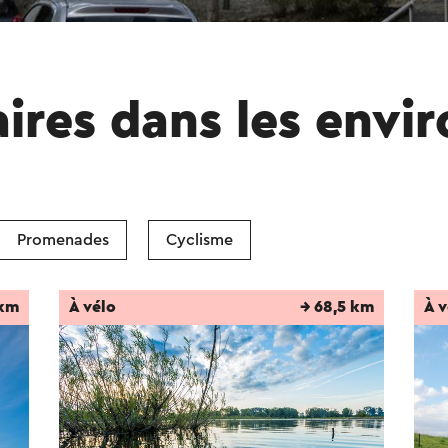
aires dans les envi
Promenades
Cyclisme
 km
À vélo
→ 68,5 km
À v