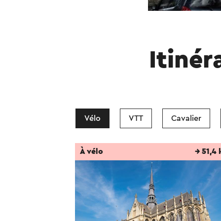
Itinér
Vélo
VTT
Cavalier
À vélo
→ 51,4