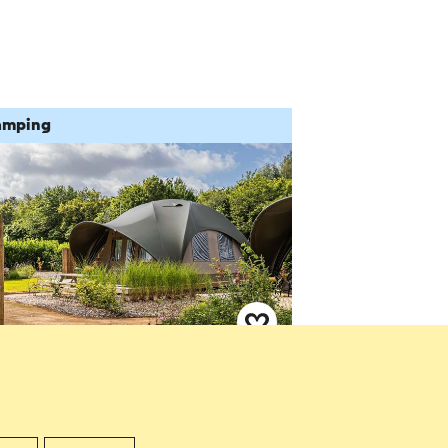
amping
idal Boutique Park Glamping
eerssen