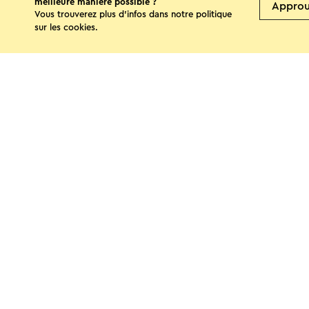
meilleure manière possible ?
Appro
Vous trouverez plus d’infos dans notre politique
sur les
cookies
.
Voir plus
 cette page
Facebook
X
E-mail