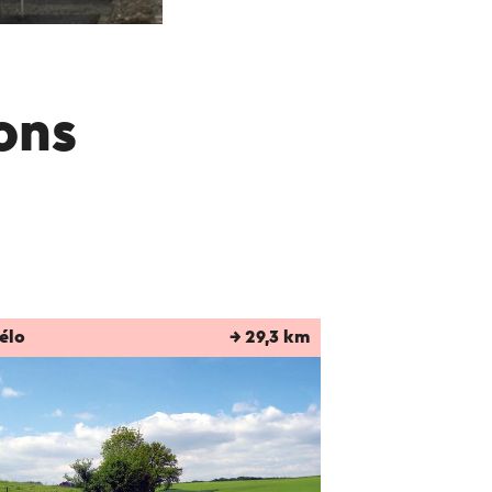
rons
élo
→ 29,3 km