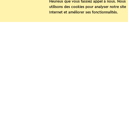
Heureux que vous fassiez appel à nous. Nous
utilisons des cookies pour analyser notre site
Internet et améliorer ses fonctionnalités.
Partagez
WhatsApp