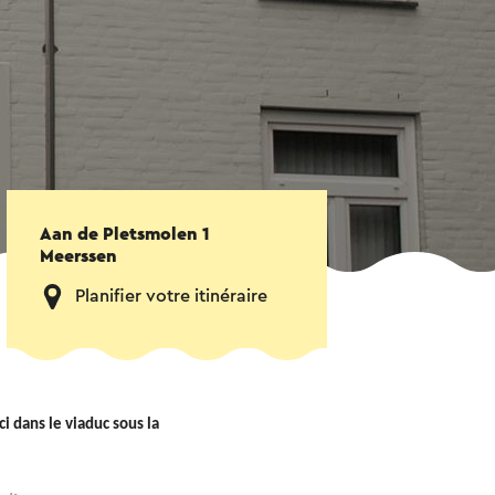
Aan de Pletsmolen 1
Meerssen
Planifier votre itinéraire
i dans le viaduc sous la