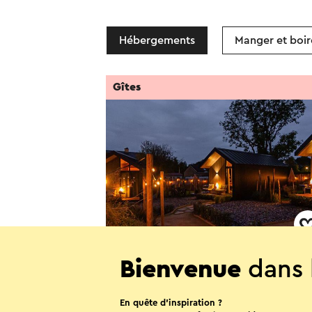
Hébergements
Manger et boir
Gîtes
Mooidal Boutique Park
Bienvenue
dans 
Meerssen
En quête d’inspiration ?