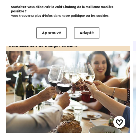
À faire dans la région!
Souhaitez-vous découvrir le Zuid-Limburg de la meilleure manière
possible ?
Vous trouverez plus d’infos dans notre politique sur les
cookies
.
Manger et boire
Attractions
Approuvé
Adapté
Établissement de manger et boire