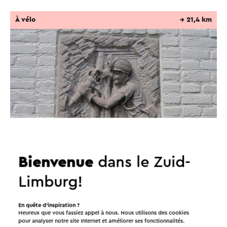
À vélo
→ 21,4 km
Bienvenue
dans le Zuid-
Langs mijn en water Sittard-Geleen Mijnroute 3
Limburg!
Geleen
En quête d’inspiration ?
Heureux que vous fassiez appel à nous. Nous utilisons des cookies
pour analyser notre site Internet et améliorer ses fonctionnalités.