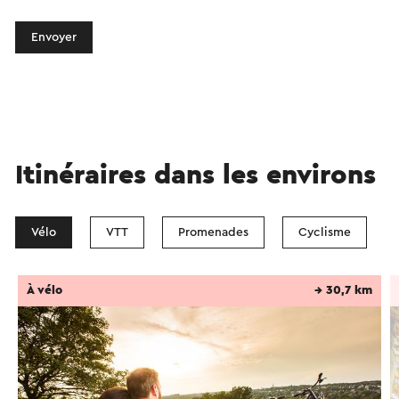
Envoyer
Itinéraires dans les environs
Vélo
VTT
Promenades
Cyclisme
À vélo
→ 30,7 km