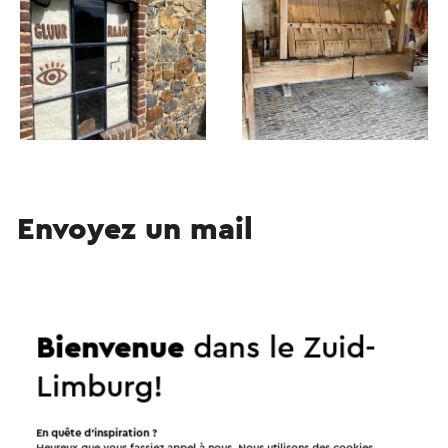
Envoyez un mail
Envoyez un mail à De Volmolen. Votre message sera
Bienvenue
dans le Zuid-
envoyé immédiatement après avoir cliqué «
Envoyer ». Dans notre déclaration de
Limburg!
confidentialité, il est décrit comment Visit Zuid-
Limburg traite vos données personnelles.
En quête d’inspiration ?
Heureux que vous fassiez appel à nous. Nous utilisons des cookies