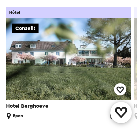
Hôtel
Conseil!
Hotel Berghoeve
H
Epen