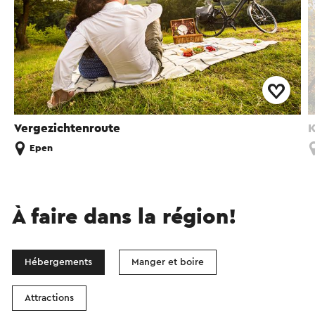
Vergezichtenroute
K
Epen
À faire dans la région!
Hébergements
Manger et boire
Attractions