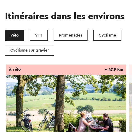
Itinéraires dans les environs
Vélo
VTT
Promenades
Cyclisme
Cyclisme sur gravier
À vélo
→ 47,9 km