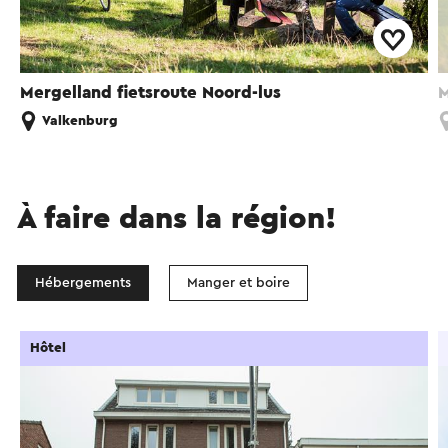
Mergelland fietsroute Noord-lus
M
Valkenburg
À faire dans la région!
Hébergements
Manger et boire
Hôtel