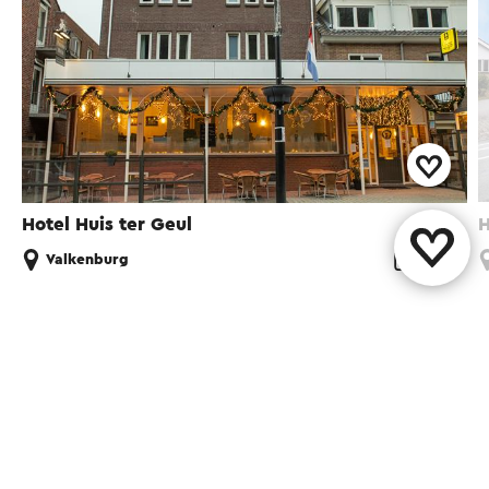
Hotel Huis ter Geul
H
Valkenburg
Partagez cette page
WhatsApp
Facebook
X
E-mail