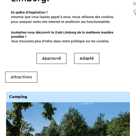
Fietsroute Groenmetropool
R
Schinnen
En quête d’inspiration ?
Heureux que vous fassiez appel à nous. Nous utilisons des cookies
pour analyser notre site Internet et améliorer ses fonctionnalités.
Souhaitez-vous découvrir le Zuid-Limburg de la meilleure manière
possible ?
À faire dans la région!
Vous trouverez plus d’infos dans notre politique sur les
cookies
.
Approuvé
Adapté
Hébergements
Manger et boire
Attractions
Camping