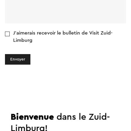
J'aimerais recevoir le bulletin de Visit Zuid-
Limburg
Envoyer
Plus de Imbali
Scooterverhuur
Bienvenue
dans le Zuid-
Limburg!