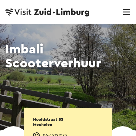
Imbali
Scooterverhuur
Hoofdstraat 53
Mechelen
06-15322173