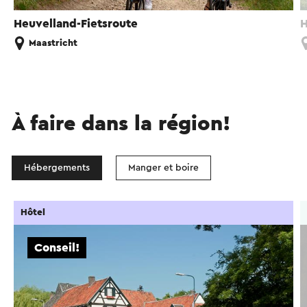
Heuvelland-Fietsroute
H
Maastricht
À faire dans la région!
Hébergements
Manger et boire
Hôtel
Conseil!