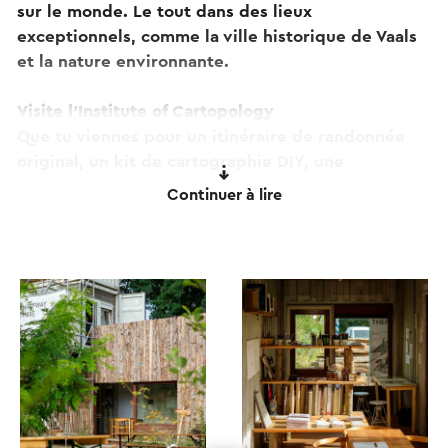
sur le monde. Le tout dans des lieux
exceptionnels, comme la ville historique de Vaals
et la nature environnante.
Visite l’Institute of Cartopology
Que tu viennes pour un itinéraire de randonnée
original, un kit de cartographie DIY, une
conférence ou simplement pour une bonne tasse
Continuer à lire
de café ou de thé, tu es le bienvenu. Tu trouveras
l’Institute of Cartopology à la Berghut
Halverwege, la seule véritable cabane de
montagne des Pays-Bas, située au cœur du
Vaalserberg, à Vaals.
La cabane est un point de départ idéal pour une
pause ou une exploration. Selon la saison, des
boissons et un déjeuner sont servis. De plus, de
petites expositions, des conférences et d’autres