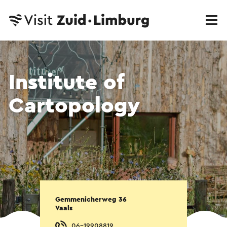
Institute of
Cartopology
Gemmenicherweg 36
Vaals
06-19908819