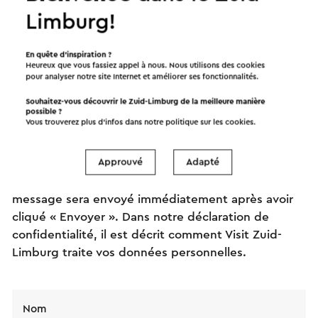
Limburg!
14-8-2026 t/m 23-8-2026
Vaals
En quête d’inspiration ?
Heureux que vous fassiez appel à nous. Nous utilisons des cookies
pour analyser notre site Internet et améliorer ses fonctionnalités.
Souhaitez-vous découvrir le Zuid-Limburg de la meilleure manière
Envoyez un mail
possible ?
Vous trouverez plus d’infos dans notre politique sur les
cookies
.
Approuvé
Adapté
Envoyez un mail à Institute of Cartopology. Votre
message sera envoyé immédiatement après avoir
cliqué « Envoyer ». Dans notre déclaration de
confidentialité, il est décrit comment Visit Zuid-
Limburg traite vos données personnelles.
Nom