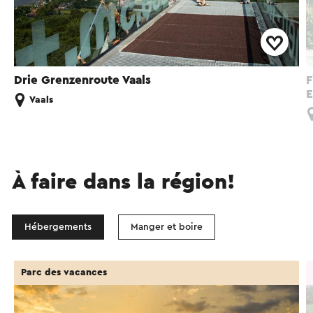
Drie Grenzenroute Vaals
F
E
Vaals
À faire dans la région!
Hébergements
Manger et boire
Parc des vacances