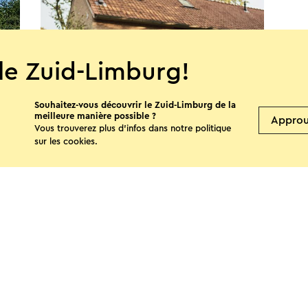
le Zuid-Limburg!
Souhaitez-vous découvrir le Zuid-Limburg de la
meilleure manière possible ?
Appro
Vous trouverez plus d’infos dans notre politique
B&B Mworveld
sur les
cookies
.
Moorveld
 cette page
Facebook
X
E-mail