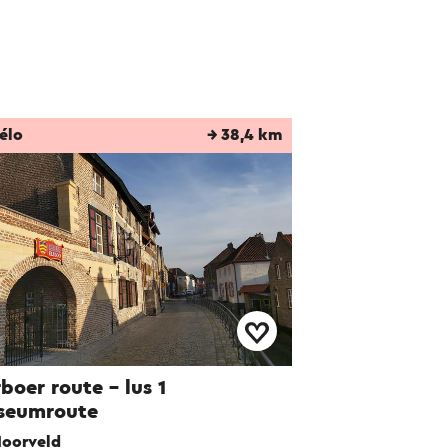
élo
→ 38,4 km
boer route – lus 1
seumroute
oorveld