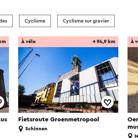
des
Cyclisme
Cyclisme sur gravier
 km
À vélo
→ 94,9 km
À v
Lus
Fietsroute Groenmetropool
Oer
mu
Schinnen
M