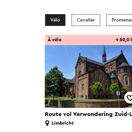
Vélo
Cavalier
Promena
À vélo
→ 50,0
Route vol Verwondering Zuid-
Limbricht