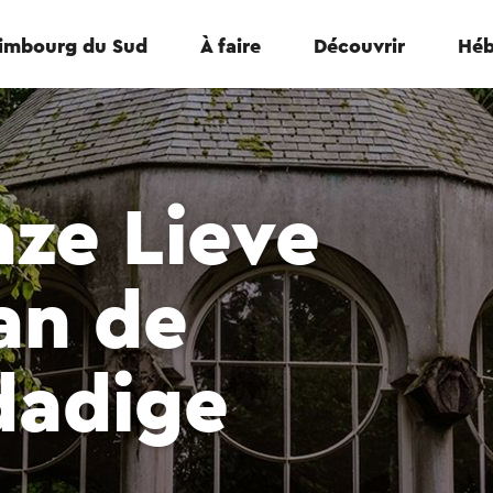
Limbourg du Sud
À faire
Découvrir
Héb
ze Lieve
an de
adige