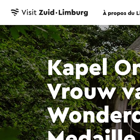
À propos du 
Kapel On
Vrouw v
Wonderd
Medaille