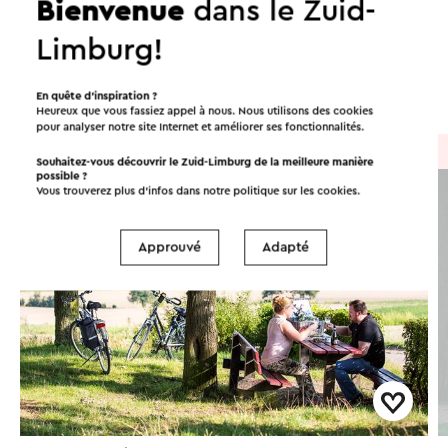
Bienvenue
dans le Zuid-
Itinéraires dans les environs
Limburg!
Vélo
Promenades
Cyclisme
En quête d’inspiration ?
Heureux que vous fassiez appel à nous. Nous utilisons des cookies
pour analyser notre site Internet et améliorer ses fonctionnalités.
À vélo
→ 47,9 km
Souhaitez-vous découvrir le Zuid-Limburg de la meilleure manière
possible ?
Vous trouverez plus d’infos dans notre politique sur les
cookies
.
Approuvé
Adapté