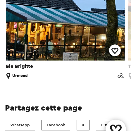
Bie Brigitte
T
Urmond
Partagez cette page
WhatsApp
Facebook
X
E-mail