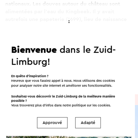
nationaux. Les douves autour du château sont
alimentées par l'eau du Kingbeek. Il y avait
autrefois une papeterie (1699), lieu de naissance
du célèbre écrivain Pieter Ecrevisse, sur ce
Continuer à lire
ruisseau.
Ce texte a été traduit automatiquement à l'aide d'un service
Bienvenue
dans le Zuid-
de traduction en ligne.
Itinéraires dans les environs
Limburg!
En quête d’inspiration ?
Vélo
Promenades
Cyclisme
Heureux que vous fassiez appel à nous. Nous utilisons des cookies
pour analyser notre site Internet et améliorer ses fonctionnalités.
Souhaitez-vous découvrir le Zuid-Limburg de la meilleure manière
À vélo
→ 68,5 km
possible ?
Vous trouverez plus d’infos dans notre politique sur les
cookies
.
Approuvé
Adapté