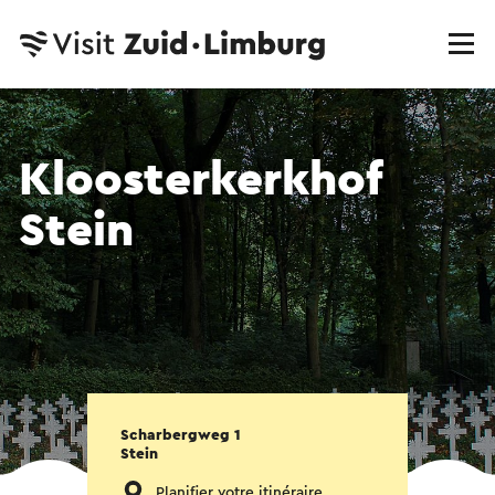
Kloosterkerkhof
Stein
Scharbergweg 1
Stein
Planifier votre itinéraire