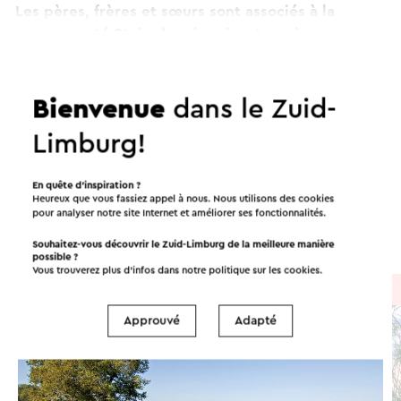
Les pères, frères et sœurs sont associés à la
communauté Stein depuis soixante-quinze ans.
Plusieurs pères sont bien connus, comme
l'écrivain et poète Jacques Schreurs et
Continuer à lire
l'archéologue amateur Anton Munsters. Le
Bienvenue
dans le Zuid-
cimetière contient également la tombe de guerre
Limburg!
du prêtre étudiant Dirk Oudendijk. Deux fois par
Itinéraires dans les environs
an, en mai et en novembre, les adoptants de la
En quête d’inspiration ?
tombe offrent un salut floral au défunt.
Heureux que vous fassiez appel à nous. Nous utilisons des cookies
pour analyser notre site Internet et améliorer ses fonctionnalités.
Vélo
Promenades
Cyclisme
Ce texte a été traduit automatiquement à l'aide d'un service
Souhaitez-vous découvrir le Zuid-Limburg de la meilleure manière
possible ?
de traduction en ligne.
Vous trouverez plus d’infos dans notre politique sur les
cookies
.
À vélo
→ 39,9 km
Approuvé
Adapté