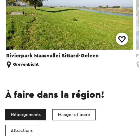
Rivierpark Maasvallei Sittard-Geleen
F
Grevenbicht
À faire dans la région!
Hébergements
Manger et boire
Attractions