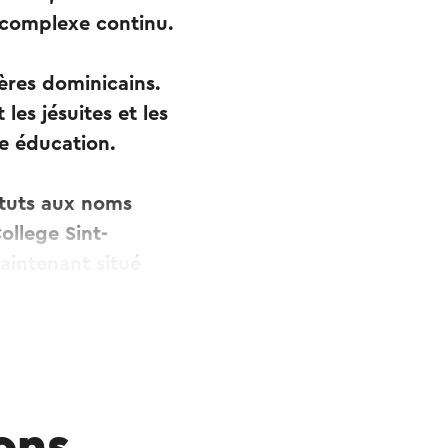
n complexe continu.
ères dominicains.
les jésuites et les
e éducation.
ituts aux noms
ollege Sint-
aintenant situé
 ligne.