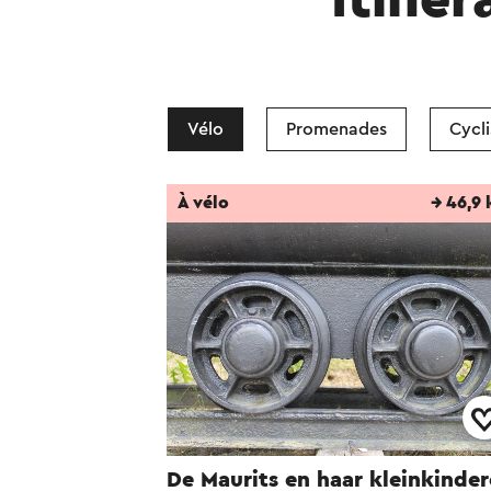
Itinér
Vélo
Promenades
Cycl
À vélo
→ 46,9
De Maurits en haar kleinkinde