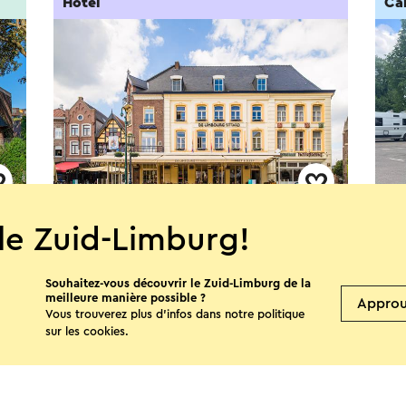
Hôtel
Ca
Hotel De Limbourg Sittard
Cam
le Zuid-Limburg!
Hat
Sittard
Souhaitez-vous découvrir le Zuid-Limburg de la
S
meilleure manière possible ?
Appro
Vous trouverez plus d’infos dans notre politique
sur les
cookies
.
Voir plus