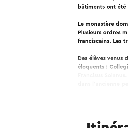
bâtiments ont été 
Le monastère domin
Plusieurs ordres mo
franciscains. Les
Des élèves venus d
éloquents : Colleg
Francisus Solanus.
dans l'ancienne pe
Ce texte a été tradui