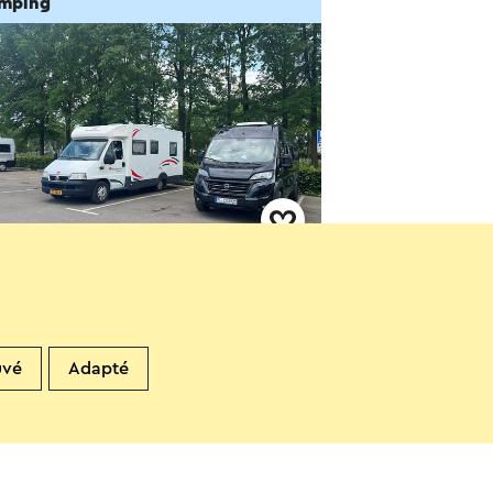
mping
perplaats Sittard De Nieuwe
eboer
ittard
uvé
Adapté