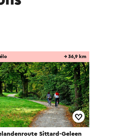
rons
élo
→ 36,9 km
elandenroute Sittard-Geleen