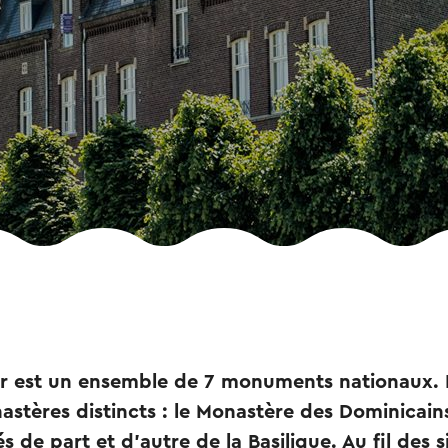
er est un ensemble de 7 monuments nationaux. 
astères distincts : le Monastère des Dominicain
s de part et d'autre de la Basilique. Au fil des si