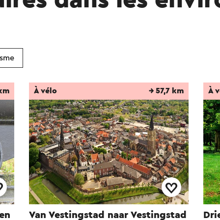
aires dans les envi
isme
 km
À vélo
→ 57,7 km
À v
ren
Van Vestingstad naar Vestingstad
Dri