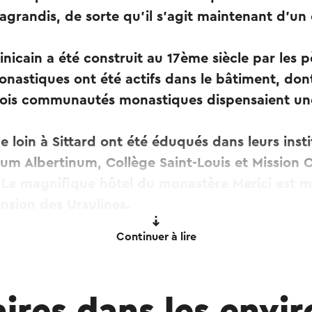
agrandis, de sorte qu'il s'agit maintenant d'u
icain a été construit au 17ème siècle par les p
nastiques ont été actifs dans le bâtiment, dont 
 trois communautés monastiques dispensaient un
e loin à Sittard ont été éduqués dans leurs inst
ium Albertinum, Collège Saint-Louis et Mission C
 Le magnifique hôtel du monastère Merici est m
nsion des Ursulines.
Continuer à lire
t automatiquement à l'aide d'un service de traduction en