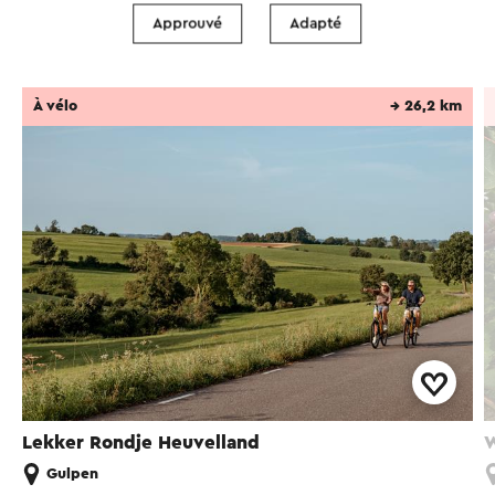
Approuvé
Adapté
Cyclisme sur gravier
À vélo
→ 26,2 km
Lekker Rondje Heuvelland
W
Gulpen