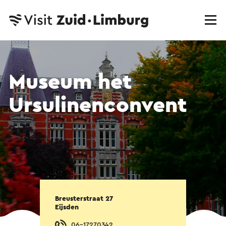
Museum het
Ursulinenconvent
Breusterstraat 27
Eijsden
06-17270342