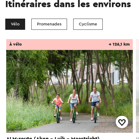
Itinéraires dans les environs
Vélo
Promenades
Cyclisme
À vélo
→ 126,1 km
ALM-route (Aken - Luik - Maastricht)
H