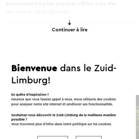
desservant tous les groupes cibles avec des
services et de la détente.
Ce texte a été traduit automatiquement à l'aide d'un service
Continuer à lire
de traduction en ligne.
Itinéraires dans les environs
Bienvenue
dans le Zuid-
Limburg!
Vélo
Promenades
Cyclisme
En quête d’inspiration ?
Heureux que vous fassiez appel à nous. Nous utilisons des cookies
À vélo
→ 46,6 km
pour analyser notre site Internet et améliorer ses fonctionnalités.
Souhaitez-vous découvrir le Zuid-Limburg de la meilleure manière
possible ?
Vous trouverez plus d’infos dans notre politique sur les
cookies
.