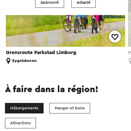
Approuvé
Adapté
Grensroute Parkstad Limburg
P
Eygelshoven
À faire dans la région!
Hébergements
Manger et boire
Attractions