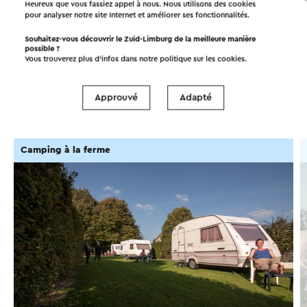
Heureux que vous fassiez appel à nous. Nous utilisons des cookies
pour analyser notre site Internet et améliorer ses fonctionnalités.
Souhaitez-vous découvrir le Zuid-Limburg de la meilleure manière
possible ?
À faire dans la région!
Vous trouverez plus d’infos dans notre politique sur les
cookies
.
Approuvé
Adapté
Hébergements
Manger et boire
Camping à la ferme