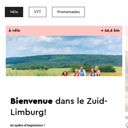
Vélo
VTT
Promenades
À vélo
→ 46,6 km
Bienvenue
dans le Zuid-
Limburg!
Grensroute Parkstad Limburg
B
Eygelshoven
En quête d’inspiration ?