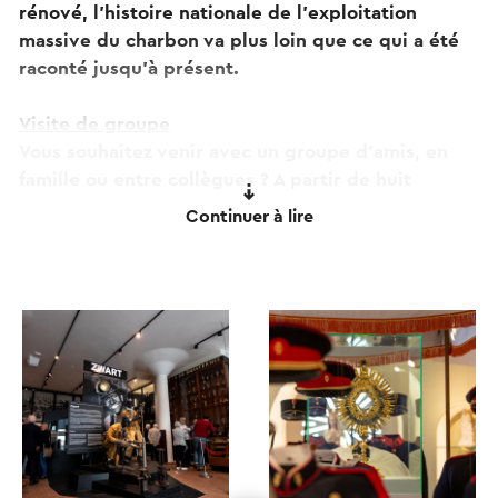
rénové, l'histoire nationale de l'exploitation
massive du charbon va plus loin que ce qui a été
raconté jusqu'à présent.
Visite de groupe
Vous souhaitez venir avec un groupe d'amis, en
famille ou entre collègues ? A partir de huit
personnes vous pouvez réserver par téléphone ou
Continuer à lire
envoyer un e-mail.
Suivez le musée hollandais de la mine
Le Nederlands Mijnmuseum est actif sur Facebook,
Instagram, LinkedIn, Twitter et YouTube. Suivez le
musée hollandais de la mine, apprenez-en plus sur
le passé minier et restez informé de tout ce qui se
trouve dans et autour du musée.
Inscrivez-vous également à la newsletter via le