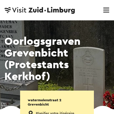
Oorlogsgraven
Grevenbicht
(Protestants
Kerkhof)
watermolenstraat 2
Grevenbicht
Planifier votre itinéraire