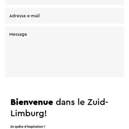
Adresse e-mail
Message
J'aimerais recevoir le bulletin de Visit Zuid-
Bienvenue
dans le Zuid-
Limburg
Limburg!
Envoyer
En quête d’inspiration ?