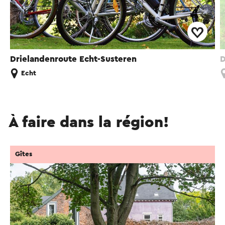
Drielandenroute Echt-Susteren
D
Echt
À faire dans la région!
Gîtes