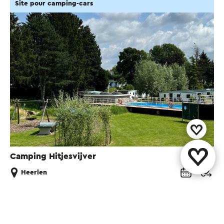
Site pour camping-cars
transport ultérieur du charbon avait lieu. Le
chemin de fer était en grande partie sur un
barrage, qui comblait les différences de hauteur
dans le paysage. Ce barrage ferroviaire est
maintenant utilisé comme sentier pédestre et
cyclable.
Ce texte a été traduit automatiquement à l'aide d'un service
de traduction en ligne.
Camping Hitjesvijver
Heerlen