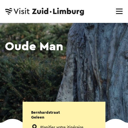
Oude Man
Bernhardstraat
Geleen
Planifier votre itinéraire