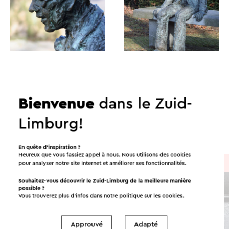
Itinéraires dans les environs
Bienvenue
dans le Zuid-
Limburg!
Vélo
Promenades
En quête d’inspiration ?
Heureux que vous fassiez appel à nous. Nous utilisons des cookies
À vélo
→ 21,4 km
pour analyser notre site Internet et améliorer ses fonctionnalités.
Souhaitez-vous découvrir le Zuid-Limburg de la meilleure manière
possible ?
Vous trouverez plus d’infos dans notre politique sur les
cookies
.
Approuvé
Adapté