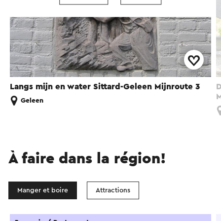
Langs mijn en water Sittard-Geleen Mijnroute 3
D
M
Geleen
À faire dans la région!
Manger et boire
Attractions