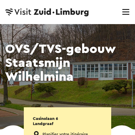
OVS/TVS-gebouw
Staatsmijn
Wilhelmina
Casinolaan 6
Landgraaf
Planifier votre itinéraire