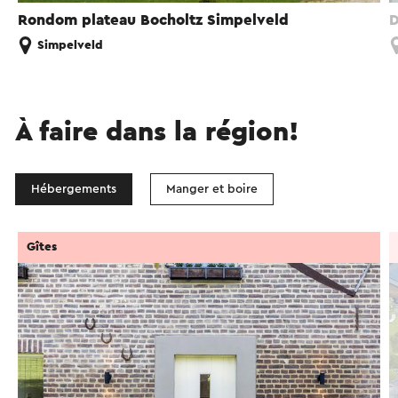
Rondom plateau Bocholtz Simpelveld
D
Simpelveld
À faire dans la région!
Hébergements
Manger et boire
Gîtes