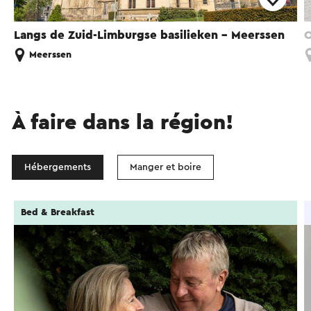
Langs de Zuid-Limburgse basilieken - Meerssen
O
Meerssen
À faire dans la région!
Hébergements
Manger et boire
Bed & Breakfast