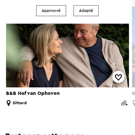
Bed & Breakfast
Approuvé
Adapté
B&B Hof van Ophoven
B
Sittard