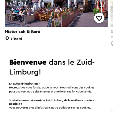
Historisch Sittard
D
M
Sittard
Bienvenue
dans le Zuid-
À faire dans la région!
Limburg!
En quête d’inspiration ?
Hébergements
Manger et boire
Heureux que vous fassiez appel à nous. Nous utilisons des cookies
pour analyser notre site Internet et améliorer ses fonctionnalités.
Attractions
Souhaitez-vous découvrir le Zuid-Limburg de la meilleure manière
possible ?
Vous trouverez plus d’infos dans notre politique sur les
cookies
.