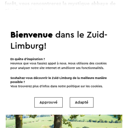
forêt, vous rencontrerez la mystique abbaye de
Sint-Benedictusberg.
Continuer à lire
Bienvenue
dans le Zuid-
Ce texte a été traduit automatiquement à l'aide d'un service
de traduction en ligne.
Limburg!
Itinéraires dans les environs
En quête d’inspiration ?
Heureux que vous fassiez appel à nous. Nous utilisons des cookies
pour analyser notre site Internet et améliorer ses fonctionnalités.
Vélo
Promenades
Cyclisme
Souhaitez-vous découvrir le Zuid-Limburg de la meilleure manière
possible ?
Vous trouverez plus d’infos dans notre politique sur les
cookies
.
À vélo
→ 56,0 km
Approuvé
Adapté