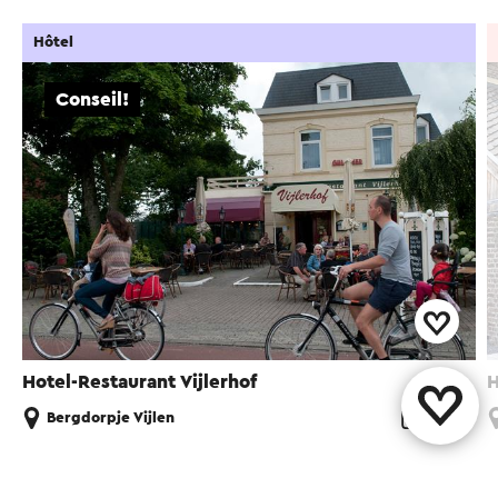
Hôtel
Conseil!
Hotel-Restaurant Vijlerhof
H
Bergdorpje Vijlen