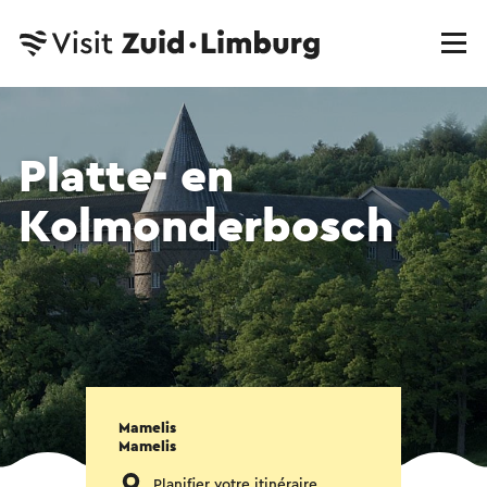
Platte- en
Kolmonderbosch
Mamelis
Mamelis
Planifier votre itinéraire