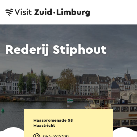
Rederij Stiphout
Maaspromenade 58
Maastricht
043-3515300