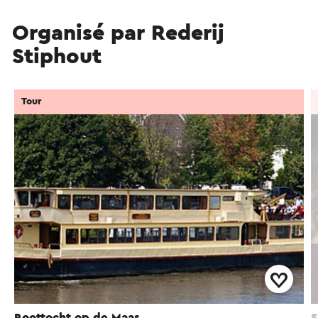
Organisé par Rederij
Stiphout
Tour
Boottocht op de Maas
S