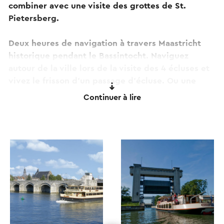
combiner avec une visite des grottes de St.
Pietersberg.
Deux heures de navigation à travers Maastricht
historique pendant le Bassintocht. Naviguez
autour de la ville lors de la visite des 4 écluses et
vivez le frisson d'un passage d'écluse. Ou une
excursion d'une journée complète à Liège avec du
Continuer à lire
temps libre pour une belle promenade ou une
visite au célèbre marché de 't Batte.
Vous pouvez bien sûr explorer le centre-ville de
Maastricht avec les robustes bus scolaires
américains. Au cours de la visite de 45 minutes,
vous visiterez non seulement le vieux Maastricht,
mais aussi le nouveau quartier de la ville
Ceramique et passerez devant le bâtiment du
gouvernement.