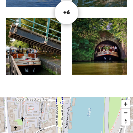
La promenade en bateau-brunch a lieu tous les
+6
deuxième et quatrième dimanches du mois. Au
cours de ce voyage de deux heures, l'équipage
présente un copieux buffet de brunch. La croisière
aux crêpes est également amusante pour toute la
famille. Garnissez vous-même la crêpe avec des
cerises chaudes, du bacon, des pommes et de la
crème glacée. Ces voyages sont également
disponibles les jours de Pâques, la fête des mères
et la fête des pères.
Dîner le samedi soir est également l'une des
nombreuses options. Une croisière en soirée
pleine d'ambiance comprenant un copieux dîner
buffet, où vous pourrez profiter du cadre
magnifique.