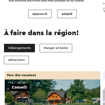
Vous trouverez plus d’infos dans notre politique sur les
cookies
.
M
Voerendaal
Approuvé
Adapté
À faire dans la région!
Hébergements
Manger et boire
Attractions
Parc des vacances
Conseil!