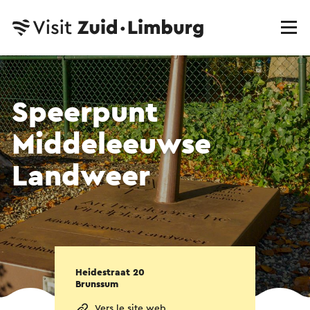
Speerpunt
Middeleeuwse
Landweer
Heidestraat 20
Brunssum
Vers le site web