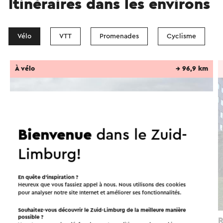
Itinéraires dans les environs
Vélo
VTT
Promenades
Cyclisme
À vélo
→ 96,9 km
Bienvenue
dans le Zuid-
Limburg!
En quête d’inspiration ?
Heureux que vous fassiez appel à nous. Nous utilisons des cookies
pour analyser notre site Internet et améliorer ses fonctionnalités.
Souhaitez-vous découvrir le Zuid-Limburg de la meilleure manière
possible ?
Archeo Speerpunten-route Parkstad
R