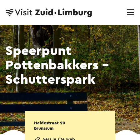
Speerpunt
Pottenbakkers -
Schutterspark
Heidestraat 20
Brunssum
Vers le site web