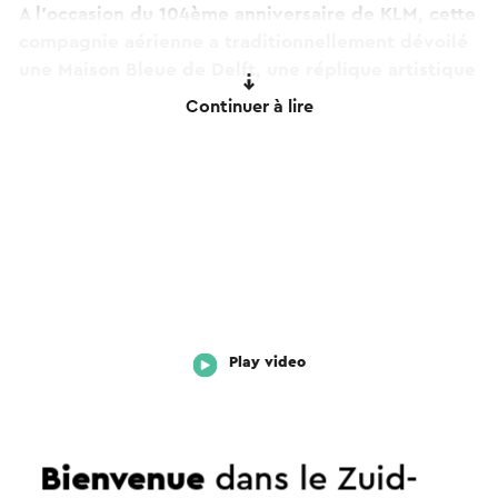
A l'occasion du 104ème anniversaire de KLM, cette
compagnie aérienne a traditionnellement dévoilé
une Maison Bleue de Delft, une réplique artistique
d'un bâtiment remarquable existant dans notre
Continuer à lire
pays. Cette 104ème maison est la gare de
Valkenburg, la plus ancienne gare existante aux
Pays-Bas. Fabriqué à partir de marnes provenant
de nos carrières. Un magnifique film promotionnel
a été réalisé par KLM, avec une vue magnifique
sur Valkenburg, la région et un aperçu particulier
de notre grotte municipale.
Regardez la vidéo au bas de cette page et laissez-
Play video
vous envoûter, venez à Valkenburg en train et
profitez de la grotte municipale unique.
Ce texte a été traduit automatiquement à l'aide d'un service
Bienvenue
dans le Zuid-
de traduction en ligne.