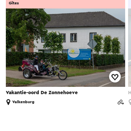
Gîtes
Vakantie-oord De Zonnehoeve
H
Valkenburg