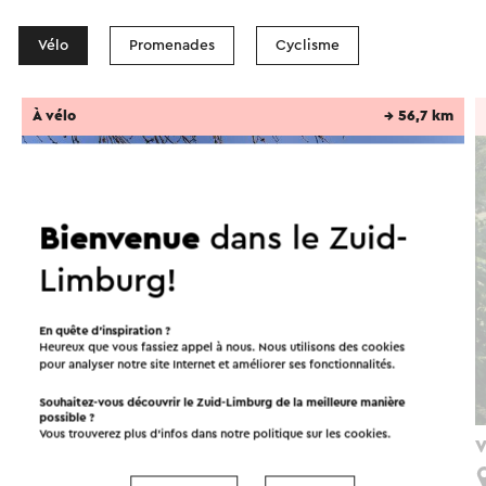
Vélo
Promenades
Cyclisme
À vélo
→ 56,7 km
Bienvenue
dans le Zuid-
Limburg!
En quête d’inspiration ?
Heureux que vous fassiez appel à nous. Nous utilisons des cookies
pour analyser notre site Internet et améliorer ses fonctionnalités.
Souhaitez-vous découvrir le Zuid-Limburg de la meilleure manière
possible ?
Vous trouverez plus d’infos dans notre politique sur les
cookies
.
Fietsroute In het spoor van de mijnen
V
Simpelveld